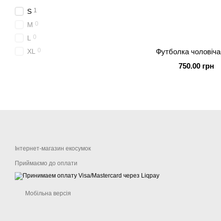
1
S
0
M
0
L
0
XL
Футболка чоловіча
750.00 грн
Інтернет-магазин екосумок
Приймаємо до оплати
Мобільна версія