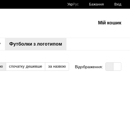
Укр
Рус
Бажання
Вхід
Мій кошик
у
Футболки з логотипом
тю
спочатку дешевше
за назвою
Відображення: