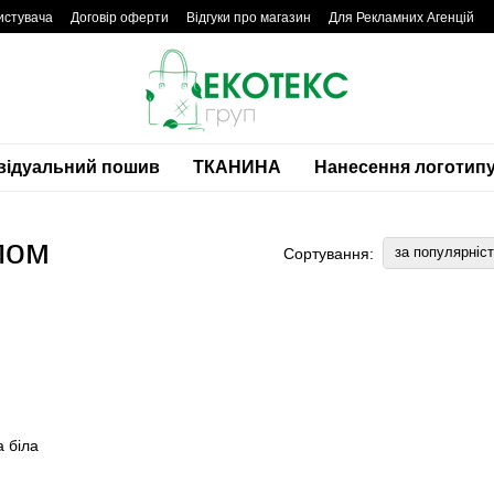
истувача
Договір оферти
Відгуки про магазин
Для Рекламних Агенцій
відуальний пошив
ТКАНИНА
Нанесення логотип
пом
за популярніс
Сортування: