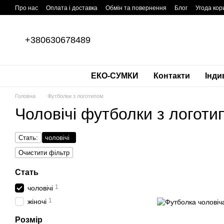
Перейти до основного контенту
Про нас
Оплата і доставка
Обмін та повернення
Блог
Угода кор
+380630678489
ЕКО-СУМКИ
Контакти
Інди
Головна
Футболки з логотипом
Чоловічі футболки з логоти
Стать:
чоловічі
Очистити фільтр
Стать
1
чоловічі
1
жіночі
Розмір