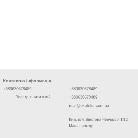
Контактна інформація
+380630678489
+380630678489
+380630678489
Передзвонити вам?
mail@ekoteks.com.ua
Київ, вул. Вінстона Черчилля 1/12
Мапа проїзду