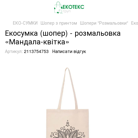
ЕКО-СУМКИ
Шопер з принтом
Шопери "Розмальовки"
Ек
Екосумка (шопер) - розмальовка
«Мандала-квітка»
Артикул:
2113754753
Написати відгук