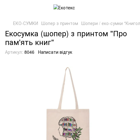
ЕКО-СУМКИ
Шопер з принтом
Шопери / еко-сумки "Книго
Екосумка (шопер) з принтом "Про
пам'ять книг"
Артикул:
8046
Написати відгук