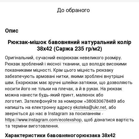
До обраного
Опис
Рюкзак-мішок бавовняний натуральний колір
38х42 (Саржа 235 гр/м2)
Оригінальний, сучасний екорюкзак невеликого розміру.
Рюкзак зроблений і якісної тканини, що володіє високими
показниками міцності. Крім цього міцність рюкзаку
забезпечують армовані нитки, якими зроблені внутрішні
шви. Екорюкзак має зручні шлейки-затяжки, що дозволяють
носити його не тільки на плечах, а й в руках. На рюкзак
можна нанести будь-який принт, малюнок або
логотип. Зателефонуйте за номером +380630678489 або
напишіть на електронну адресу
ekoteks@ukr.net
, або
зверніться до нас в Instagram за посиланням -
https://www.instagram.com/ecotexshop
, щоб дізнатися вартість
та терміни виготовлення.
Характеристики бавовняногорюкзака 38х42