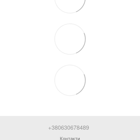
+380630678489
Контакти