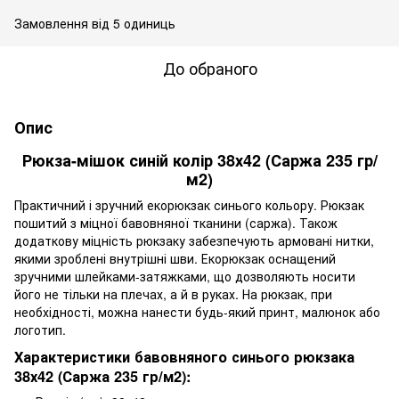
Замовлення від 5 одиниць
До обраного
Опис
Рюкза-мішок синій колір 38х42 (Саржа 235 гр/
м2)
Практичний і зручний екорюкзак синього кольору. Рюкзак
пошитий з міцної бавовняної тканини (саржа). Також
додаткову міцність рюкзаку забезпечують армовані нитки,
якими зроблені внутрішні шви. Екорюкзак оснащений
зручними шлейками-затяжками, що дозволяють носити
його не тільки на плечах, а й в руках. На рюкзак, при
необхідності, можна нанести будь-який принт, малюнок або
логотип.
Характеристики бавовняного синього рюкзака
38х42 (Саржа 235 гр/м2):