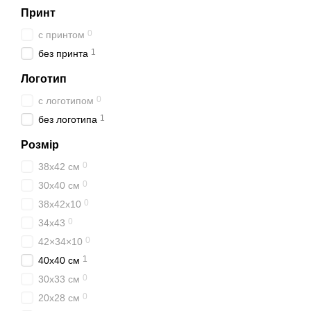
Принт
0
с принтом
1
без принта
Логотип
0
с логотипом
1
без логотипа
Розмір
0
38x42 см
0
30х40 см
0
38х42х10
0
34х43
0
42×34×10
1
40х40 см
0
30х33 см
0
20х28 см