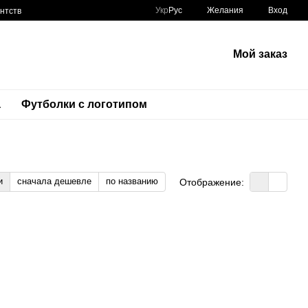
Укр
Рус
Желания
Вход
нтств
Мой заказ
а
Футболки с логотипом
и
сначала дешевле
по названию
Отображение: