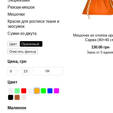
Экорюкзаки
Рюкзак-мешок
Мешочки
Краски для росписи ткани и
экосумок
Сумки из джута
Мешочек из хлопка о
Саржа (40×40 с
Цвет:
Оранжевый
130.00 грн
Очистить фильтр
Заказ от 5 едини
Цена, грн
От Цена, грн
До Цена, грн
OK
Цвет
Малюнок