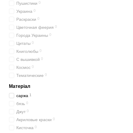
0
Пушистики
0
Украина
0
Раскраски
0
Цветочная феерия
0
Города Украины
0
Цитаты
0
Книголюбы
0
С вышивкой
0
Космос
0
Тематические
Матеріал
1
саржа
0
бязь
0
Джут
0
Акриловые краски
0
Кисточка