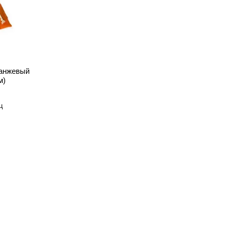
ранжевый
м)
ц