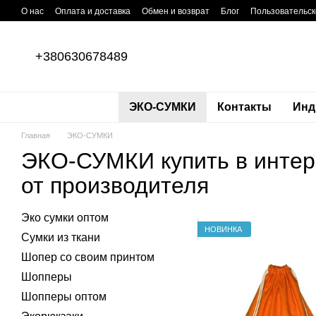
Перейти к основному контенту
О нас
Оплата и доставка
Обмен и возврат
Блог
Пользовательск
+380630678489
ЭКО-СУМКИ
Контакты
Инд
Главная
ЭКО-СУМКИ
ЭКО-СУМКИ купить в интер
от производителя
Эко сумки оптом
НОВИНКА
Сумки из ткани
Шопер со своим принтом
Шопперы
Шопперы оптом