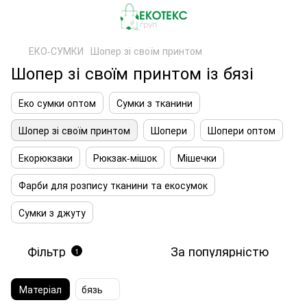
ЕКО-СУМКИ
Шопер зі своїм принтом
Шопер зі своїм принтом із бязі
Еко сумки оптом
Сумки з тканини
Шопер зі своїм принтом
Шопери
Шопери оптом
Екорюкзаки
Рюкзак-мішок
Мішечки
Фарби для розпису тканини та екосумок
Сумки з джуту
Фільтр
За популярністю
1
Матеріал
бязь