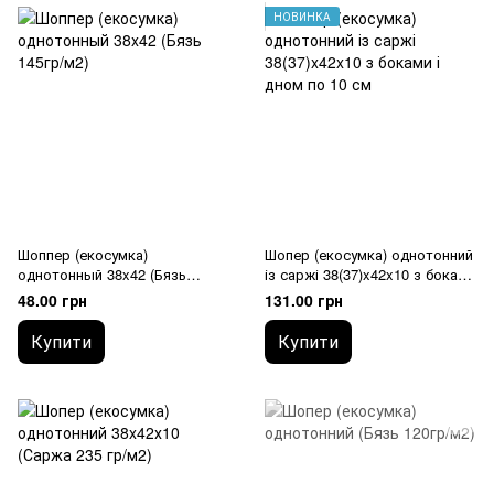
НОВИНКА
Шоппер (екосумка)
Шопер (екосумка) однотонний
однотонный 38x42 (Бязь
із саржі 38(37)x42x10 з боками
145гр/м2)
і дном по 10 см
48.00 грн
131.00 грн
Купити
Купити