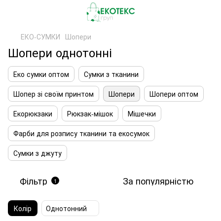
ЕКО-СУМКИ
Шопери
Шопери однотонні
Еко сумки оптом
Сумки з тканини
Шопер зі своїм принтом
Шопери
Шопери оптом
Екорюкзаки
Рюкзак-мішок
Мішечки
Фарби для розпису тканини та екосумок
Сумки з джуту
Фільтр
За популярністю
1
Колір
Однотонний