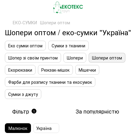
ЕКО-СУМКИ
Шопери оптом
Шопери оптом / еко-сумки "Україна"
Еко сумки оптом
Сумки з тканини
Шопер зі своїм принтом
Шопери
Шопери оптом
Екорюкзаки
Рюкзак-мішок
Мішечки
Фарби для розпису тканини та екосумок
Сумки з джуту
Фільтр
За популярністю
1
Малюнок
Україна