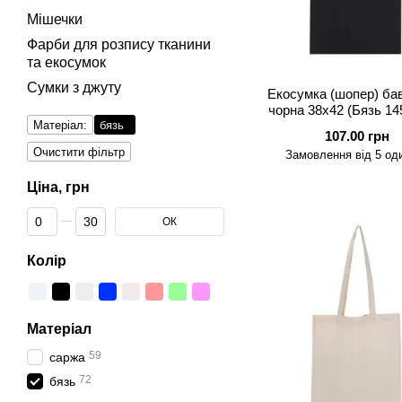
Мішечки
Фарби для розпису тканини
та екосумок
Сумки з джуту
Екосумка (шопер) ба
чорна 38х42 (Бязь 145
Матеріал:
бязь
107.00 грн
Очистити фільтр
Замовлення від 5 од
Ціна, грн
Від Ціна, грн
До Ціна, грн
ОК
Колір
Матеріал
59
саржа
72
бязь