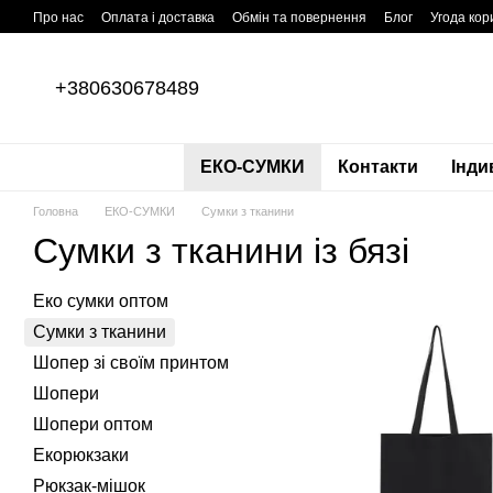
Перейти до основного контенту
Про нас
Оплата і доставка
Обмін та повернення
Блог
Угода кор
+380630678489
ЕКО-СУМКИ
Контакти
Інди
Головна
ЕКО-СУМКИ
Сумки з тканини
Сумки з тканини із бязі
Еко сумки оптом
Сумки з тканини
Шопер зі своїм принтом
Шопери
Шопери оптом
Екорюкзаки
Рюкзак-мішок