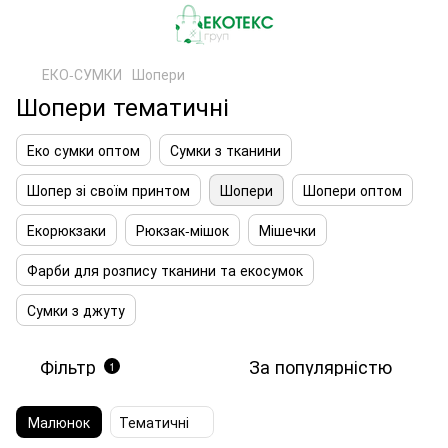
ЕКО-СУМКИ
Шопери
Шопери тематичні
Еко сумки оптом
Сумки з тканини
Шопер зі своїм принтом
Шопери
Шопери оптом
Екорюкзаки
Рюкзак-мішок
Мішечки
Фарби для розпису тканини та екосумок
Сумки з джуту
Фільтр
За популярністю
1
Малюнок
Тематичні