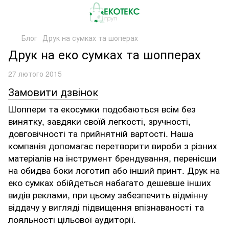
Блог
Друк на сумках та шоперах
Друк на еко сумках та шопперах
27 лютого 2015
Замовити дзвінок
Шоппери та екосумки подобаються всім без
винятку, завдяки своїй легкості, зручності,
довговічності та прийнятній вартості. Наша
компанія допомагає перетворити вироби з різних
матеріалів на інструмент брендування, перенісши
на обидва боки логотип або інший принт. Друк на
еко сумках обійдеться набагато дешевше інших
видів реклами, при цьому забезпечить відмінну
віддачу у вигляді підвищення впізнаваності та
лояльності цільової аудиторії.