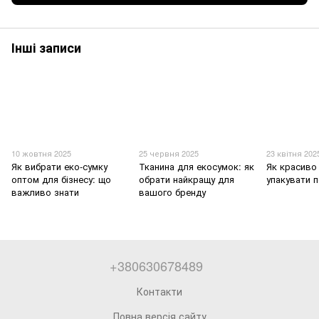
Інші записи
10 жовтня 2025
25 червня 2025
23 квітня 202
Як вибрати еко-сумку
Тканина для екосумок: як
Як красиво
оптом для бізнесу: що
обрати найкращу для
упакувати 
важливо знати
вашого бренду
+380630678489
Контакти
Повна версія сайту