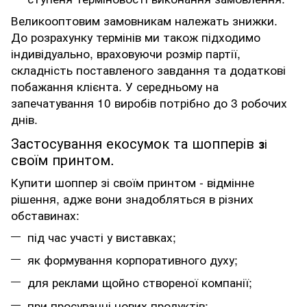
Великооптовим замовникам належать знижки.
До розрахунку термінів ми також підходимо
індивідуально, враховуючи розмір партії,
складність поставленого завдання та додаткові
побажання клієнта. У середньому на
запечатування 10 виробів потрібно до 3 робочих
днів.
Застосування екосумок та шопперів
і
з
своїм принтом.
Купити шоппер зі своїм принтом
- відмінне
рішення, адже вони знадобляться в різних
обставинах:
під час участі у виставках;
як формування корпоративного духу;
для реклами щойно створеної компанії;
при просуванні нових продуктів;