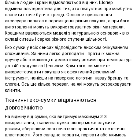
більше людей і країн відмовляються від них. Шопер -
відмінна альтернатива для тих, хто піклується про майбутнє
планети і хоче бути в тренді. Основне призначення
аксесуара полягає в переміщенні різних покупок, а при його
виготовленні можуть використовуватися різні матеріали.
Кращими вважаються моделі з натуральною основою - в їх
складі ситець і саржа різного ступеня щільності.
Еко сумки у всіх сенсах відповідають високим очікуванням
споживачів. За ними легко доглядати - прати їх можна
вручну або в машинці в делікатному режимі при температурі
до +40 градусів за Цельсієм. Крім того, ви можете
використовувати покупців як ефективний рекламний
інструмент, нанісши на поверхню логотип, назву бренду та
слоган. Ось ще кілька переваг, на які можуть розраховувати
клієнти.
Тканинні еко-сумки відрізняються
довговічністю
На відміну від сумки, яка витримує максимум 2-3
використання, тканинна сумка-шопер може служити
роками, зберігаючи свої початкові практичні та естетичні
властивості. Його складно порвати, порізати або якимось