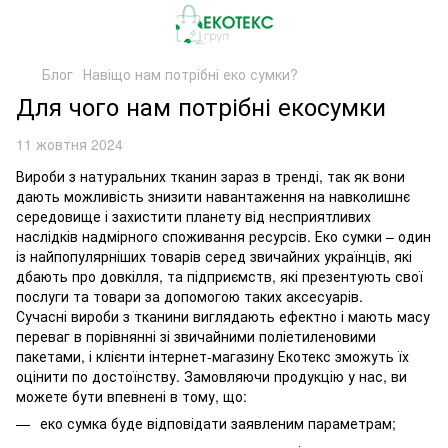
Блог
Навіщо нам потрібні еко сумки?
Для чого нам потрібні екосумки
11 жовтня 2024
Вироби з натуральних тканин зараз в тренді, так як вони
дають можливість знизити навантаження на навколишнє
середовище і захистити планету від несприятливих
наслідків надмірного споживання ресурсів. Еко сумки – один
із найпопулярніших товарів серед звичайних українців, які
дбають про довкілля, та підприємств, які презентують свої
послуги та товари за допомогою таких аксесуарів.
Сучасні вироби з тканини виглядають ефектно і мають масу
переваг в порівнянні зі звичайними поліетиленовими
пакетами, і клієнти інтернет-магазину Екотекс зможуть їх
оцінити по достоїнству. Замовляючи продукцію у нас, ви
можете бути впевнені в тому, що:
еко сумка буде відповідати заявленим параметрам;