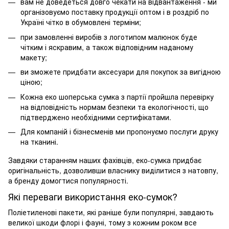
вам не доведеться довго чекати на відвантаження - ми
організовуємо поставку продукції оптом і в роздріб по
Україні чітко в обумовлені терміни;
при замовленні виробів з логотипом малюнок буде
чітким і яскравим, а також відповідним наданому
макету;
ви зможете придбати аксесуари для покупок за вигідною
ціною;
Кожна еко шоперська сумка з партії пройшла перевірку
на відповідність нормам безпеки та екологічності, що
підтверджено необхідними сертифікатами.
Для компаній і бізнесменів ми пропонуємо послуги друку
на тканині.
Завдяки старанням наших фахівців, еко-сумка придбає
оригінальність, дозволивши власнику виділитися з натовпу,
а бренду домогтися популярності.
Які переваги використання еко-сумок?
Поліетиленові пакети, які раніше були популярні, завдають
великої шкоди флорі і фауні, тому з кожним роком все