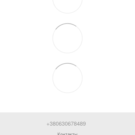
+380630678489
Контакты