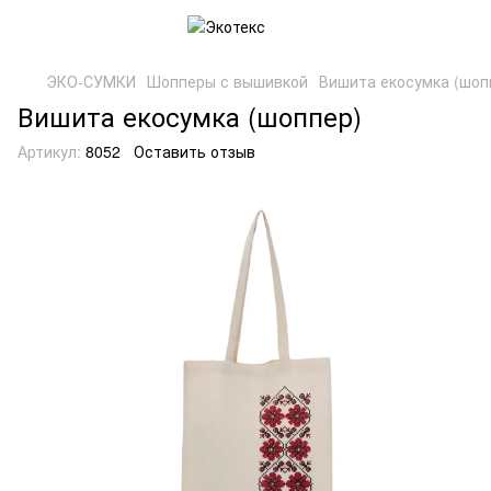
ЭКО-СУМКИ
Шопперы с вышивкой
Вишита екосумка (шоп
Вишита екосумка (шоппер)
Артикул:
8052
Оставить отзыв