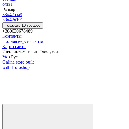
бязь
1
Розмір
38x42 см
9
38х42х10
1
Показать 10 товаров
+380630678489
Контакты
Полная версия сайта
Карта сайта
Интернет-магазин Экосумок
Укр
Рус
Online store built
with Horoshop