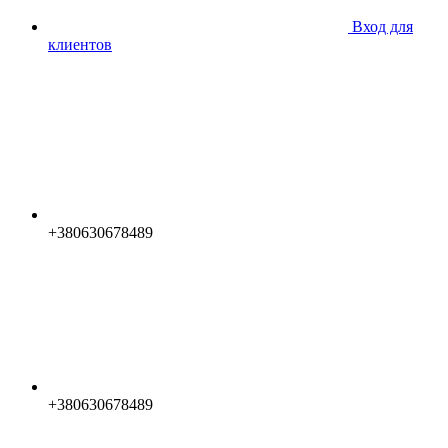
Вход для
клиентов
+380630678489
+380630678489