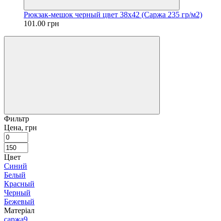
Рюкзак-мешок черный цвет 38х42 (Саржа 235 гр/м2)
101.00 грн
Фильтр
Цена, грн
Цвет
Синий
Белый
Красный
Черный
Бежевый
Матеріал
саржа
9