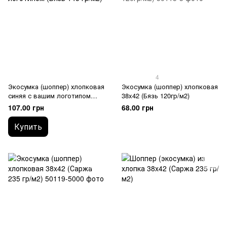
4
Экосумка (шоппер) хлопковая
Экосумка (шоппер) хлопковая
синяя с вашим логотипом
38x42 (Бязь 120гр/м2)
(Бязь 145 гр/м2)
107.00 грн
68.00 грн
Купить