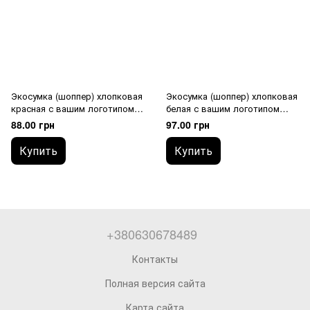
Экосумка (шоппер) хлопковая
Экосумка (шоппер) хлопковая
красная с вашим логотипом
белая с вашим логотипом
(Саржа 235 гр/м2)
(Саржа 235 гр/м2)
88.00 грн
97.00 грн
Купить
Купить
+380630678489
Контакты
Полная версия сайта
Карта сайта