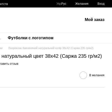
Укр
Рус
Желания
Вход
нтств
Мой заказ
а
Футболки с логотипом
ки
Екорюкзак бавовняний натуральний колір 38х42 (Саржа 235 гр/м2)
натуральный цвет 38х42 (Саржа 235 гр/м2)
тавить отзыв
В желания