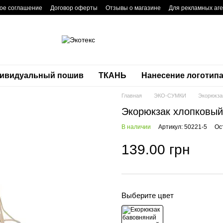
ое соглашение
Договор оферты
Отзывы о магазине
Для рекламных аге
ивидуальный пошив
ТКАНЬ
Нанесение логотип
Главная
ЭКО-СУМКИ
Экорюкза
Экорюкзак хлопковый 
В наличии
Артикул: 50221-5
Ос
139.00 грн
Выберите цвет