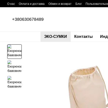
Перейти к основному контенту
О нас
Оплата и доставка
Обмен и возврат
Блог
Пользовательск
+380630678489
ЭКО-СУМКИ
Контакты
Инд