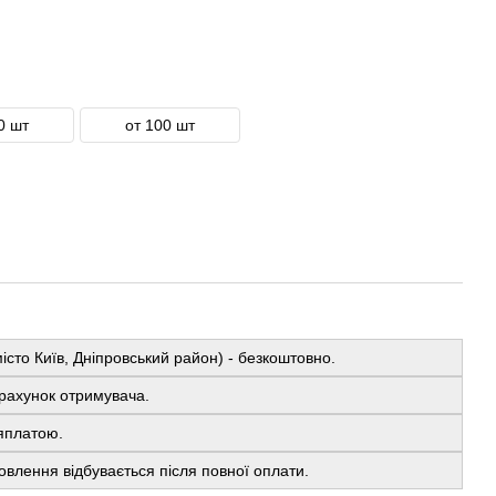
0 шт
от 100 шт
істо Київ, Дніпровський район) - безкоштовно.
рахунок отримувача.
яплатою.
овлення відбувається після повної оплати.