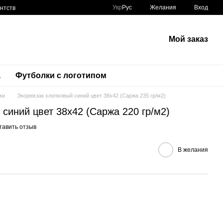
Укр
Рус
Желания
Вход
нтств
Мой заказ
а
Футболки с логотипом
ки
Экорюкзак хлопковый синий цвет 38х42 (Саржа 235 гр/м2)
синий цвет 38х42 (Саржа 220 гр/м2)
тавить отзыв
В желания