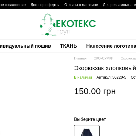
ое соглашение
Договор оферты
Отзывы о магазине
Для рекламных аге
ивидуальный пошив
ТКАНЬ
Нанесение логотип
Главная
ЭКО-СУМКИ
Экорюкза
Экорюкзак хлопковый 
В наличии
Артикул: 50220-5
Ос
150.00 грн
Выберите цвет