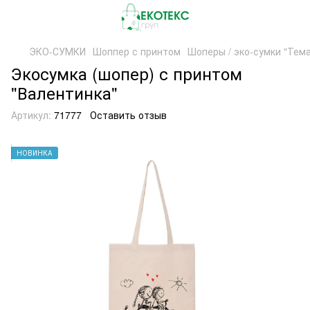
ЭКО-СУМКИ
Шоппер с принтом
Шоперы / эко-сумки "Тем
Экосумка (шопер) с принтом
"Валентинка"
Артикул:
71777
Оставить отзыв
НОВИНКА