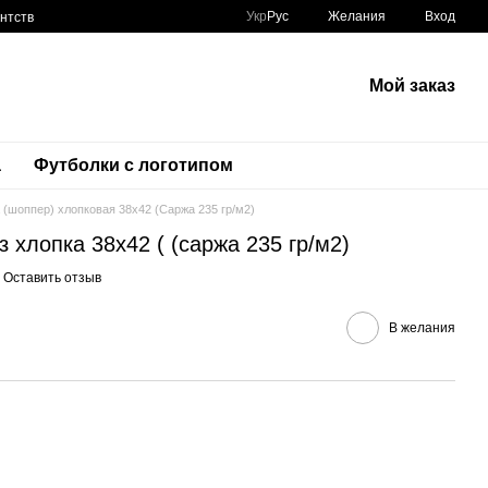
Укр
Рус
Желания
Вход
нтств
Мой заказ
а
Футболки с логотипом
 (шоппер) хлопковая 38x42 (Саржа 235 гр/м2)
з хлопка 38х42 ( (саржа 235 гр/м2)
Оставить отзыв
В желания