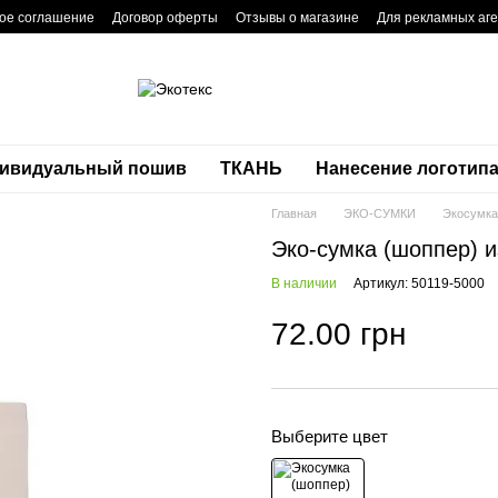
ое соглашение
Договор оферты
Отзывы о магазине
Для рекламных аге
ивидуальный пошив
ТКАНЬ
Нанесение логотип
Главная
ЭКО-СУМКИ
Экосумка
Эко-сумка (шоппер) и
В наличии
Артикул: 50119-5000
72.00 грн
Выберите цвет