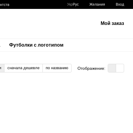
Укр
Рус
Желания
Вход
нтств
Мой заказ
а
Футболки с логотипом
и
сначала дешевле
по названию
Отображение: