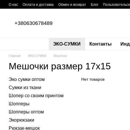
Перейти к основному контенту
О нас
Оплата и доставка
Обмен и возврат
Блог
Пользовательск
+380630678489
ЭКО-СУМКИ
Контакты
Инд
Главная
ЭКО-СУМКИ
Мешочки
Мешочки размер 17х15
Эко сумки оптом
Нет товаров
Сумки из ткани
Шопер со своим принтом
Шопперы
Шопперы оптом
Экорюкзаки
Рюкзак-мешок