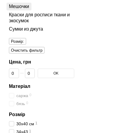
Мешочки
Краски для росписи ткани и
экосумок
Сумки из джута
Розмір:
Очистить фильтр
Цена, грн
От Цена, грн
До Цена, грн
OK
Матеріал
0
саржа
0
бязь
Розмір
1
30х40 см
1
34х43