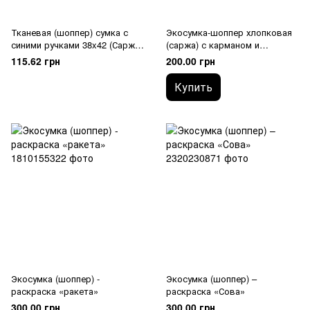
Тканевая (шоппер) сумка с
Экосумка-шоппер хлопковая
синими ручками 38x42 (Саржа
(саржа) с карманом и
240 гр/м2)
оранжевыми ручками,
115.62 грн
200.00 грн
43.5×40.5×14 см
Купить
Экосумка (шоппер) -
Экосумка (шоппер) –
раскраска «ракета»
раскраска «Сова»
300.00 грн
300.00 грн