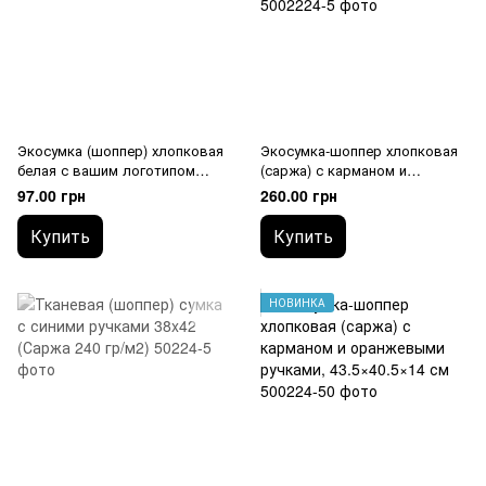
Экосумка (шоппер) хлопковая
Экосумка-шоппер хлопковая
белая с вашим логотипом
(саржа) с карманом и
(Саржа 235 гр/м2)
черными ручками,
97.00 грн
260.00 грн
43,5х40,5х14 см
Купить
Купить
НОВИНКА