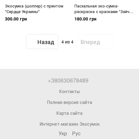
Экосумка (шоппер) с принтом
Пасхальная эко-сумка-
"Сердце Украины"
раскраска с красками "Зайчик
на пасхальном яйце"
300.00 грн
180.00 грн
Назад
Вперед
4
из 4
+380630678489
Контакты
Полная версия сайта
Карта сайта
Интернет-магазин Экосумок
Укр
Рус