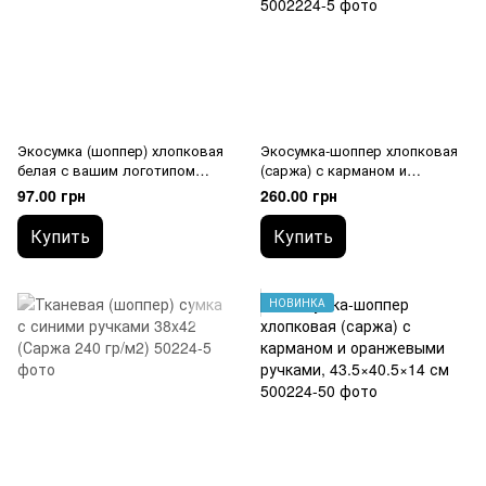
Экосумка (шоппер) хлопковая
Экосумка-шоппер хлопковая
белая с вашим логотипом
(саржа) с карманом и
(Саржа 235 гр/м2)
черными ручками,
97.00 грн
260.00 грн
43,5х40,5х14 см
Купить
Купить
НОВИНКА