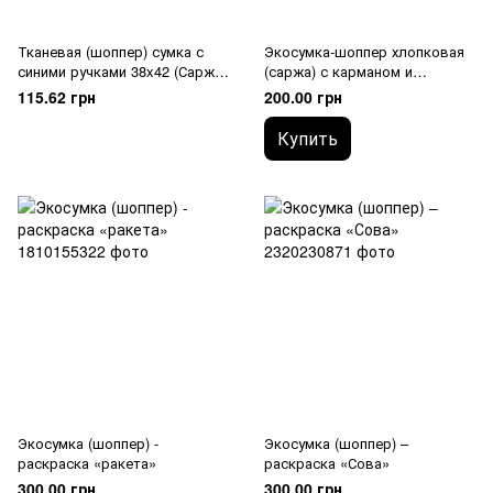
Тканевая (шоппер) сумка с
Экосумка-шоппер хлопковая
синими ручками 38x42 (Саржа
(саржа) с карманом и
240 гр/м2)
оранжевыми ручками,
115.62 грн
200.00 грн
43.5×40.5×14 см
Купить
Экосумка (шоппер) -
Экосумка (шоппер) –
раскраска «ракета»
раскраска «Сова»
300.00 грн
300.00 грн