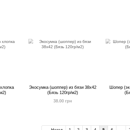
 хлопка
Экосумка (шоппер) из бязи 38x42
Шопер (эк
м2)
(Бязь 120гр/м2)
(Б
38.00 грн
Назад
1
2
3
4
5
6
...