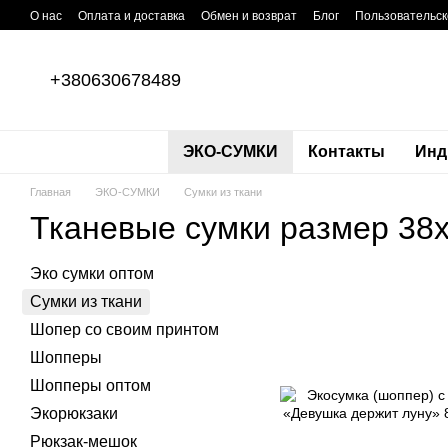
Перейти к основному контенту
О нас
Оплата и доставка
Обмен и возврат
Блог
Пользовательск
+380630678489
ЭКО-СУМКИ
Контакты
Инд
Главная
ЭКО-СУМКИ
Сумки из ткани
Тканевые сумки размер 38
Эко сумки оптом
Сумки из ткани
Шопер со своим принтом
Шопперы
Шопперы оптом
Экорюкзаки
Рюкзак-мешок