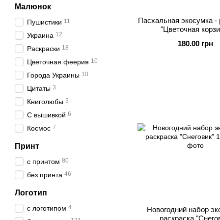
Малюнок
Пасхальная экосумка - 
11
Пушистики
"Цветочная корзи
12
Украина
180.00 грн
18
Раскраски
10
Цветочная феерия
10
Города Украины
3
Цитаты
3
Книголюбы
6
С вышивкой
7
Космос
Принт
80
с принтом
46
без принта
Логотип
4
с логотипом
Новогодний набор эк
раскраска "Снего