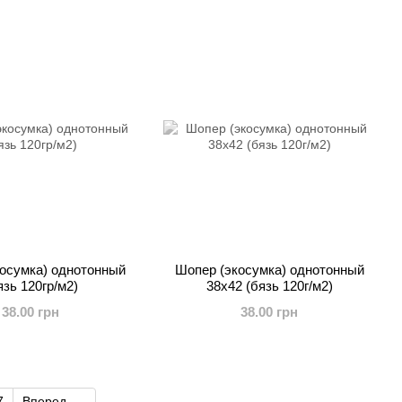
осумка) однотонный
Шопер (экосумка) однотонный
язь 120гр/м2)
38х42 (бязь 120г/м2)
38.00 грн
38.00 грн
7
Вперед