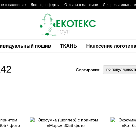
ое соглашение
Договор оферты
Отзывы о магазине
Для рекламных аге
ивидуальный пошив
ТКАНЬ
Нанесение логотип
х42
по популярност
Сортировка: