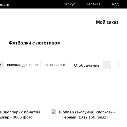
Укр
Рус
Желания
Вход
нтств
Мой заказ
а
Футболки с логотипом
и
сначала дешевле
по названию
Отображение: