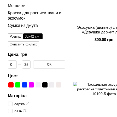
Мешочки
Краски для росписи ткани и
экосумок
Сумки из джута
Экосумка (шоппер) с 
«Девушка держит 
Розмір:
38x42 см
300.00 грн
Очистить фильтр
Цена, грн
От Цена, грн
До Цена, грн
OK
Цвет
Матеріал
54
саржа
72
бязь