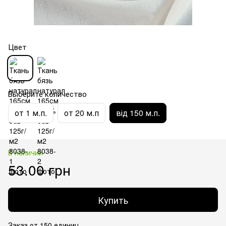
Цвет
Выберите количество
от 1 м.п.
от 20 м.п
від 150 м.п.
В наличии
53.00 грн
Купить
Заказ от 150 единиц