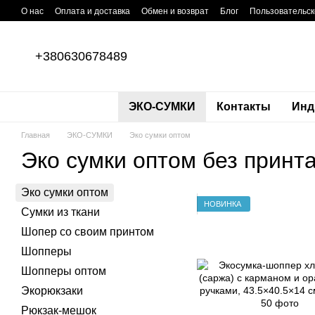
Перейти к основному контенту
О нас
Оплата и доставка
Обмен и возврат
Блог
Пользовательск
+380630678489
ЭКО-СУМКИ
Контакты
Инд
Главная
ЭКО-СУМКИ
Эко сумки оптом
Эко сумки оптом без принт
Эко сумки оптом
НОВИНКА
Сумки из ткани
Шопер со своим принтом
Шопперы
Шопперы оптом
Экорюкзаки
Рюкзак-мешок