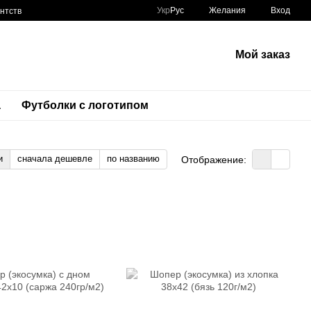
Укр
Рус
Желания
Вход
нтств
Мой заказ
а
Футболки с логотипом
и
сначала дешевле
по названию
Отображение: