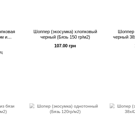
опковая
Шоппер (экосумка) хлопковый
Шоппер 
ом и
черный (Бязь 150 гр/м2)
черный 38
ами,
107.00 грн
м
иц