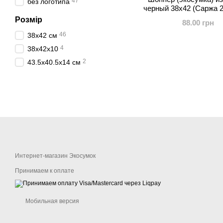
47
без логотипа
черный 38x42 (Саржа 2
Розмір
88.00 грн
46
38x42 см
4
38х42х10
2
43.5х40.5х14 см
Интернет-магазин Экосумок
Принимаем к оплате
Мобильная версия