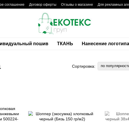
ое соглашение
Договор оферты
Отзывы о магазине
Для рекламных аге
ивидуальный пошив
ТКАНЬ
Нанесение логотип
а
по популярност
Сортировка: