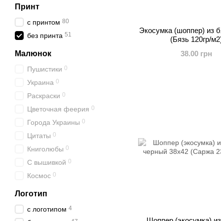
Принт
80
с принтом
Экосумка (шоппер) из б
51
без принта
(Бязь 120гр/м2
Малюнок
38.00 грн
0
Пушистики
0
Украина
0
Раскраски
0
Цветочная феерия
0
Города Украины
0
Цитаты
0
Книголюбы
0
С вышивкой
0
Космос
Логотип
4
с логотипом
Шоппер (экосумка) из