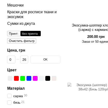
Мешочки
Краски для росписи ткани и
экосумок
Сумки из джута
Экосумка-шоппер хл
(саржа) с карман
Принт:
без принта
оранжевыми ручк
200.00 грн
43.5×40.5×14 с
Очистить фильтр
Заказ от 50 един
Цена, грн
От Цена, грн
До Цена, грн
OK
Цвет
Матеріал
30
саржа
21
бязь