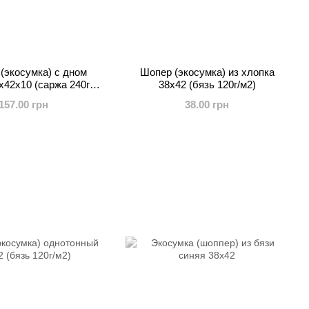
(экосумка) с дном
Шопер (экосумка) из хлопка
x42х10 (саржа 240гр/
38х42 (бязь 120г/м2)
м2)
157.00 грн
38.00 грн