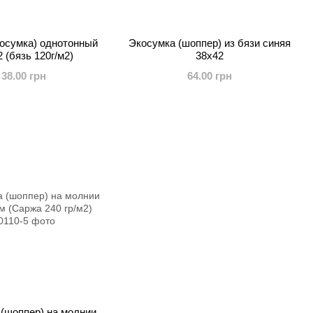
осумка) однотонный
Экосумка (шоппер) из бязи синяя
 (бязь 120г/м2)
38х42
38.00 грн
64.00 грн
(шоппер) на молнии