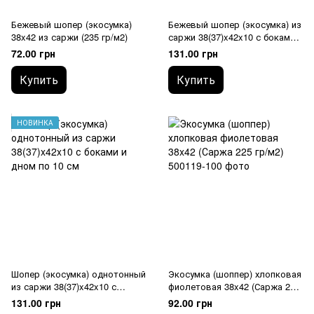
Бежевый шопер (экосумка)
Бежевый шопер (экосумка) из
38x42 из саржи (235 гр/м2)
саржи 38(37)x42x10 с боками и
дном по 10 см
72.00 грн
131.00 грн
Купить
Купить
НОВИНКА
Шопер (экосумка) однотонный
Экосумка (шоппер) хлопковая
из саржи 38(37)x42x10 с
фиолетовая 38x42 (Саржа 225
боками и дном по 10 см
гр/м2)
131.00 грн
92.00 грн