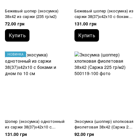
Бежевый шопер (экосумка)
Бежевый шопер (экосумка) из
38x42 из саржи (235 гр/м2)
саржи 38(37)x42x10 с боками и
дном по 10 см
72.00 грн
131.00 грн
Купить
Купить
НОВИНКА
Шопер (экосумка) однотонный
Экосумка (шоппер) хлопковая
из саржи 38(37)x42x10 с
фиолетовая 38x42 (Саржа 225
боками и дном по 10 см
гр/м2)
131.00 грн
92.00 грн